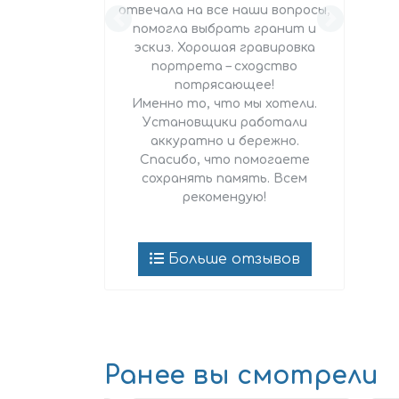
отвечала на все наши вопросы,
Доставк
помогла выбрать гранит и
день, 
эскиз. Хорошая гравировка
сдел
портрета – сходство
каче
потрясающее!
компани
Именно то, что мы хотели.
ст
Установщики работали
дисцип
аккуратно и бережно.
Спасибо, что помогаете
сохранять память. Всем
рекомендую!
Больше отзывов
Ранее вы смотрели