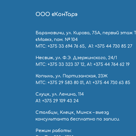
ООО «КонТар»
Барановичи
, ул. Кирова, 75А, первый этаж 
«Маяк», пом. № 104
МТС:
+375 33 694 76 65
, А1:
+375 44 730 85 27
Несвиж
, ул. Ф.Э. Дзержинского, 24/1
МТС:
+375 33 323 37 12
, А1:
+375 44 764 62 19
Копыль
, ул. Партизанская, 23Ж
МТС:
+375 29 583 80 01
, А1:
+375 44 730 63 85
Слуцк
, ул. Ленина, 114
А1:
+375 29 109 43 24
Столбцы, Клецк, Минск
– выезд
консультанта бесплатно по записи.
Режим работы: