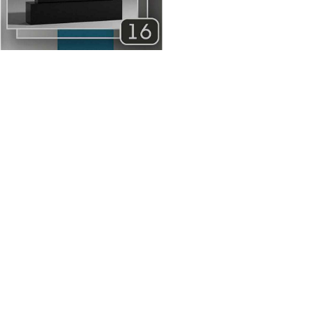
евнов Р., г. Слуцк
Ворон Н., г. Барановичи
ывал комплекс работ:
Спасибо за качественный
ик, цветник и ограду.
памятник. Отличная работа,
се подробно объяснили,
все аккуратно, установили в
или договор со всеми
срок. Доволен выбором.
. Цена фиксированная,
х сюрпризов потом не
ло. Изготовление
тника заняло ровно
о, сколько и обещали.