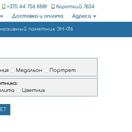
+375 44 756 8889
Короткий 7654
Доставка и оплата
Адреса
клюзивный памятник ЭН-016
ния
Медальон
Портрет
тника:
плита
Цветник
ЧЕТ