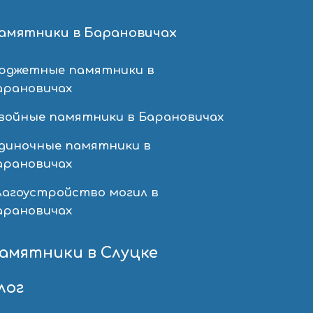
амятники в Барановичах
юджетные памятники в
арановичах
войные памятники в Барановичах
диночные памятники в
арановичах
лагоустройство могил в
арановичах
амятники в Слуцке
лог