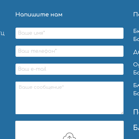
Напишите нам
П
Б
ТЦ
Б
Д
О
Б
Б
Б
П
Б