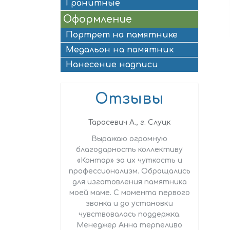
Гранитные
Оформление
Портрет на памятнике
Медальон на памятник
Нанесение надписи
Отзывы
., г. Слуцк
Тарасевич А., г. Слуцк
Ж
«Контар» для
Выражаю огромную
Заказ
ства могилы.
благодарность коллективу
памятн
все очень
«Контар» за их чуткость и
Сразу в
о, хороший
профессионализм. Обращались
заключ
Спасибо за
для изготовления памятника
сроками
шение к нашей
моей маме. С момента первого
никаки
яти.
звонка и до установки
бы
чувствовалась поддержка.
памя
Менеджер Анна терпеливо
стольк