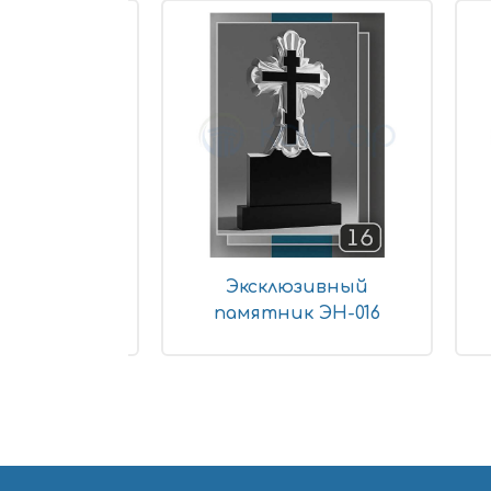
юзивный
Эксклюзивный
к ЭН-016
памятник ЭН-016