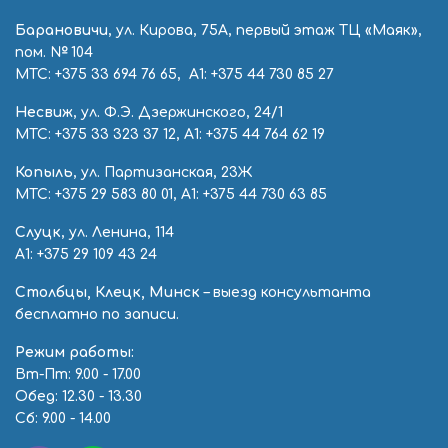
Барановичи
, ул. Кирова, 75А, первый этаж ТЦ «Маяк»,
пом. № 104
МТС:
+375 33 694 76 65
, А1:
+375 44 730 85 27
Несвиж
, ул. Ф.Э. Дзержинского, 24/1
МТС:
+375 33 323 37 12
, А1:
+375 44 764 62 19
Копыль
, ул. Партизанская, 23Ж
МТС:
+375 29 583 80 01
, А1:
+375 44 730 63 85
Слуцк
, ул. Ленина, 114
А1:
+375 29 109 43 24
Столбцы, Клецк, Минск
– выезд консультанта
бесплатно по записи.
Режим работы:
Вт-Пт: 9.00 - 17.00
Обед: 12.30 - 13.30
Сб: 9.00 - 14.00