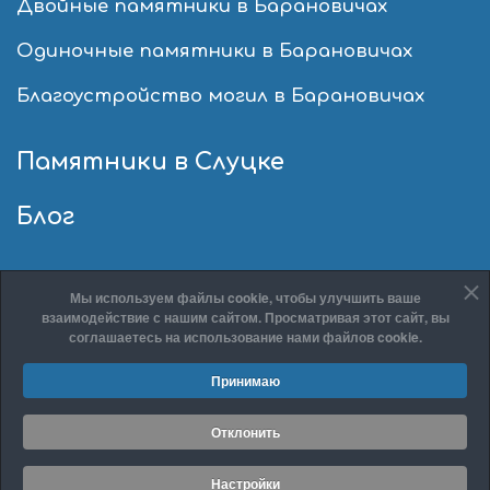
Двойные памятники в Барановичах
Одиночные памятники в Барановичах
Благоустройство могил в Барановичах
Памятники в Слуцке
Блог
Мы используем файлы cookie, чтобы улучшить ваше
взаимодействие с нашим сайтом. Просматривая этот сайт, вы
соглашаетесь на использование нами файлов cookie.
© 2026 ООО «КонТар»
Принимаю
Политика конфиденциальности
Настройки cookie
Отклонить
Разработка сайта:
site-support.by
Настройки