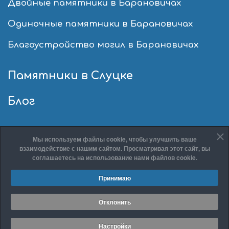
Двойные памятники в Барановичах
Одиночные памятники в Барановичах
Благоустройство могил в Барановичах
Памятники в Слуцке
Блог
Мы используем файлы cookie, чтобы улучшить ваше
взаимодействие с нашим сайтом. Просматривая этот сайт, вы
соглашаетесь на использование нами файлов cookie.
© 2026 ООО «КонТар»
Принимаю
Политика конфиденциальности
Настройки cookie
Отклонить
Разработка сайта:
site-support.by
Настройки