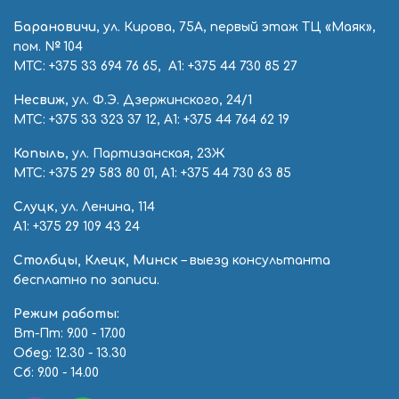
Барановичи
, ул. Кирова, 75А, первый этаж ТЦ «Маяк»,
пом. № 104
МТС:
+375 33 694 76 65
, А1:
+375 44 730 85 27
Несвиж
, ул. Ф.Э. Дзержинского, 24/1
МТС:
+375 33 323 37 12
, А1:
+375 44 764 62 19
Копыль
, ул. Партизанская, 23Ж
МТС:
+375 29 583 80 01
, А1:
+375 44 730 63 85
Слуцк
, ул. Ленина, 114
А1:
+375 29 109 43 24
Столбцы, Клецк, Минск
– выезд консультанта
бесплатно по записи.
Режим работы:
Вт-Пт: 9.00 - 17.00
Обед: 12.30 - 13.30
Сб: 9.00 - 14.00