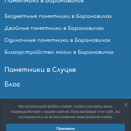
Памятники в Барановичах
Бюджетные памятники в Барановичах
Двойные памятники в Барановичах
Одиночные памятники в Барановичах
Благоустройство могил в Барановичах
Памятники в Слуцке
Блог
Мы используем файлы cookie, чтобы улучшить ваше
взаимодействие с нашим сайтом. Просматривая этот сайт, вы
соглашаетесь на использование нами файлов cookie.
© 2026 ООО «КонТар»
Принимаю
Политика конфиденциальности